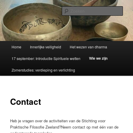
Spring
Zelfonderzoek en spirituele ontwikkeling
naar
Zoek
de
primaire
SPFZ
inhoud
Hoofdmenu
Home
Innerlijke veiligheid
Het wezen van dharma
Wie we zijn
17 september: Introductie Spirituele wetten
Zomerstudies: verdieping en verlichting
Contact
Heb je vragen over de activiteiten van de Stichting voor
Praktische Filosofie Zeeland?Neem contact op met één van de